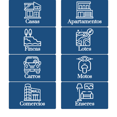
Casas
Apartamentos
Fincas
Lotes
Carros
Motos
Comercios
Enseres