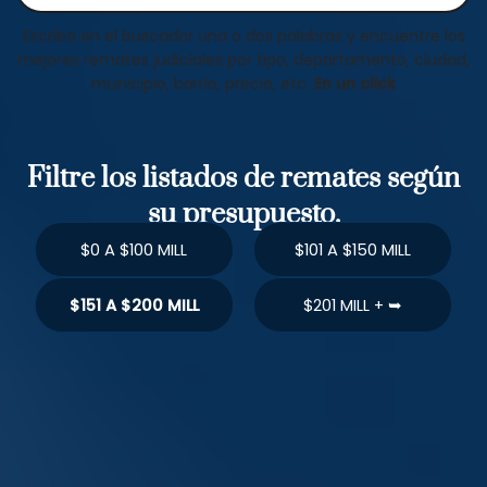
Escriba en el buscador una o dos palabras y encuentre los
mejores remates judiciales por tipo, departamento, ciudad,
municipio, barrio, precio, etc.
En un click
Filtre los listados de remates según
su presupuesto.
$0 A $100 MILL
$101 A $150 MILL
$151 A $200 MILL
$201 MILL + ➥