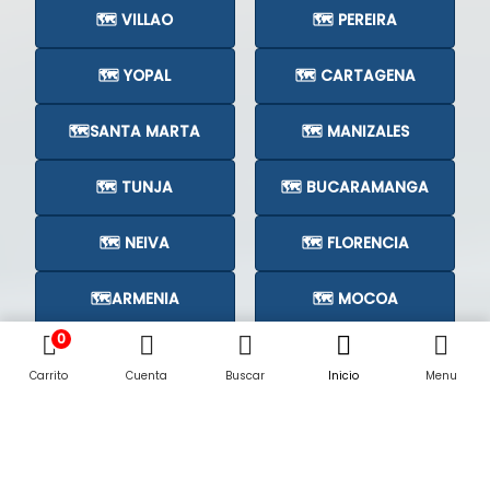
🗺️ VILLAO
🗺️ PEREIRA
🗺️ YOPAL
🗺️ CARTAGENA
🗺️SANTA MARTA
🗺️ MANIZALES
🗺️ TUNJA
🗺️ BUCARAMANGA
🗺️ NEIVA
🗺️ FLORENCIA
🗺️ARMENIA
🗺️ MOCOA
0
🗺️CÚCUTA
🗺️
Carrito
Cuenta
Buscar
Inicio
Menu