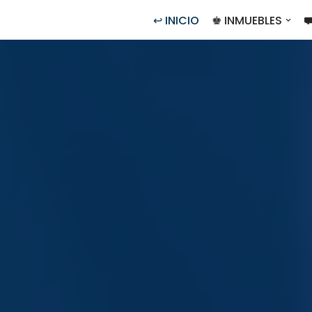
↩ INICIO
♚ INMUEBLES
⛟