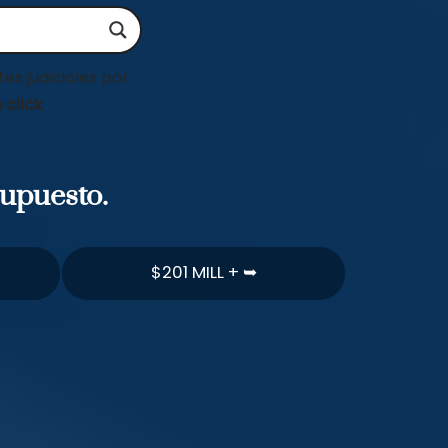
es judiciales por
 click
supuesto.
$201 MILL + ➥