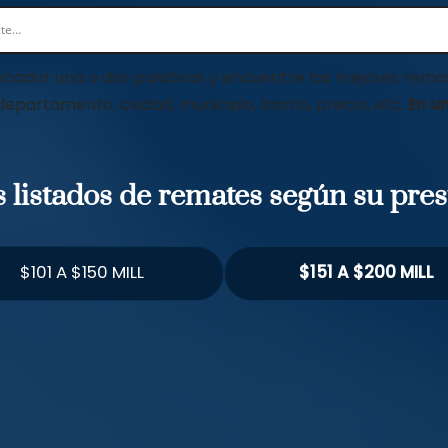
scador una o dos palabras y encuentre los mejores remat
 departamento, ciudad, municipio, barrio, precio, etc.
En un
os listados de remates según su pre
$101 A $150 MILL
$151 A $200 MILL