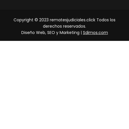
Copyright © 2023 rematesjudiciales.click Todos los
derechos reservados.
Diseño Web, SEO y Marketing |
Sdimos.com
0
Cuenta
Buscar
Inicio
Menu
×
Carrito
♚ INMUEBLES
➤ Casas
➤ Apartamentos
➤ Fincas
➤ Lotes
⛟ MUEBLES
➤ Carros
➤ Motos