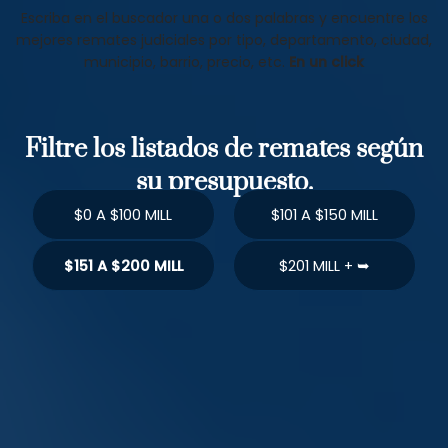
Escriba en el buscador una o dos palabras y encuentre los
mejores remates judiciales por tipo, departamento, ciudad,
municipio, barrio, precio, etc.
En un click
Filtre los listados de remates según
su presupuesto.
$0 A $100 MILL
$101 A $150 MILL
$151 A $200 MILL
$201 MILL + ➥