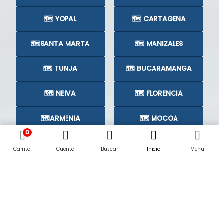
🗺️ YOPAL
🗺️ CARTAGENA
🗺️SANTA MARTA
🗺️ MANIZALES
🗺️ TUNJA
🗺️ BUCARAMANGA
🗺️ NEIVA
🗺️ FLORENCIA
🗺️ARMENIA
🗺️ MOCOA
0
🗺️CÚCUTA
🗺️
Carrito
Cuenta
Buscar
Inicio
Menu