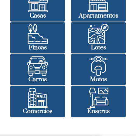
Casas
Apartamentos
Fincas
Lotes
Carros
Motos
Comercios
Enseres