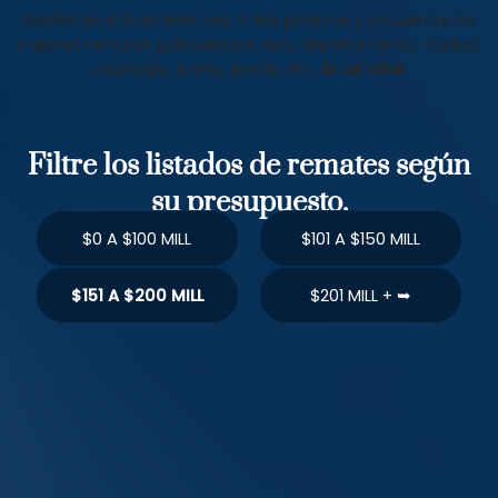
Escriba en el buscador una o dos palabras y encuentre los
mejores remates judiciales por tipo, departamento, ciudad,
municipio, barrio, precio, etc.
En un click
Filtre los listados de remates según
su presupuesto.
$0 A $100 MILL
$101 A $150 MILL
$151 A $200 MILL
$201 MILL + ➥