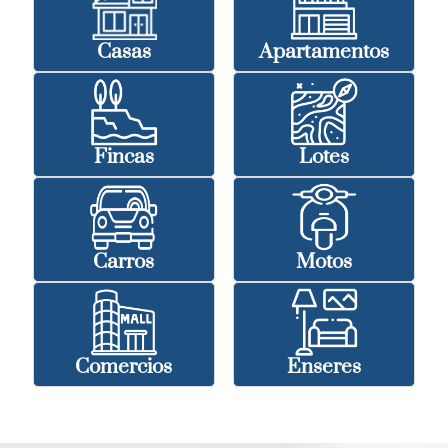
Casas
Apartamentos
Fincas
Lotes
Carros
Motos
Comercios
Enseres