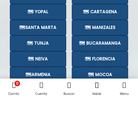
🗺️ YOPAL
🗺️ CARTAGENA
🗺️SANTA MARTA
🗺️ MANIZALES
🗺️ TUNJA
🗺️ BUCARAMANGA
🗺️ NEIVA
🗺️ FLORENCIA
🗺️ARMENIA
🗺️ MOCOA
0
🗺️CÚCUTA
🗺️
Carrito
Cuenta
Buscar
Inicio
Menu