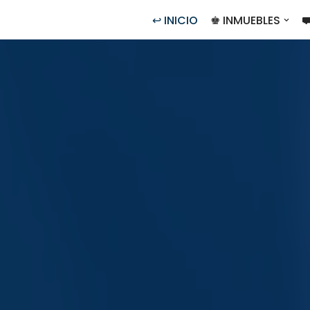
↩ INICIO
♚ INMUEBLES
⛟