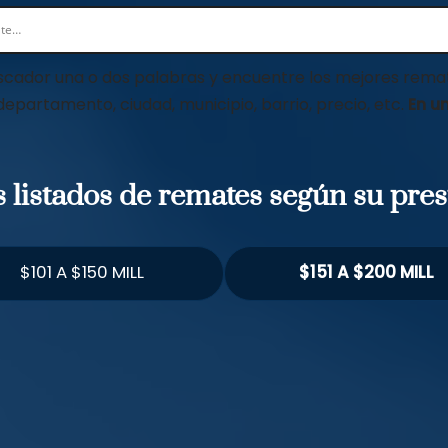
scador una o dos palabras y encuentre los mejores remat
 departamento, ciudad, municipio, barrio, precio, etc.
En un
os listados de remates según su pre
$101 A $150 MILL
$151 A $200 MILL