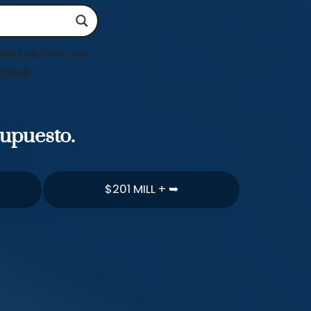
es judiciales por
 click
supuesto.
$201 MILL + ➥