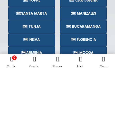
🗺️ YOPAL
🗺️ CARTAGENA
🗺️SANTA MARTA
🗺️ MANIZALES
🗺️ TUNJA
🗺️ BUCARAMANGA
🗺️ NEIVA
🗺️ FLORENCIA
🗺️ARMENIA
🗺️ MOCOA
0
🗺️CÚCUTA
🗺️
Carrito
Cuenta
Buscar
Inicio
Menu