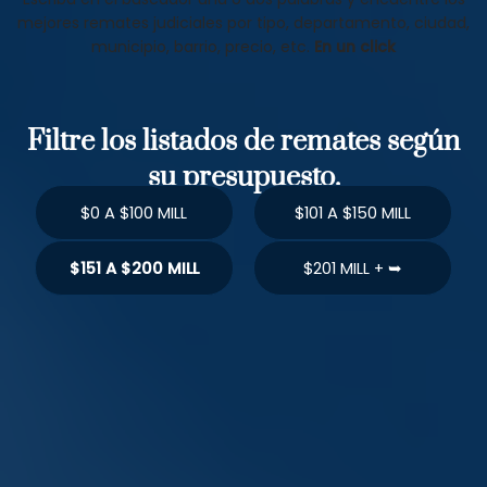
mejores remates judiciales por tipo, departamento, ciudad,
municipio, barrio, precio, etc.
En un click
Filtre los listados de remates según
su presupuesto.
$0 A $100 MILL
$101 A $150 MILL
$151 A $200 MILL
$201 MILL + ➥