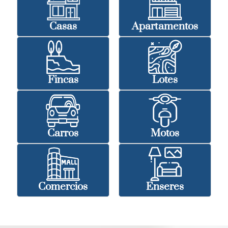
Casas
Apartamentos
Fincas
Lotes
Carros
Motos
Comercios
Enseres