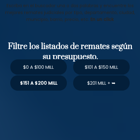
Escriba en el buscador una o dos palabras y encuentre los
mejores remates judiciales por tipo, departamento, ciudad,
municipio, barrio, precio, etc.
En un click
Filtre los listados de remates según
su presupuesto.
$0 A $100 MILL
$101 A $150 MILL
$151 A $200 MILL
$201 MILL + ➥