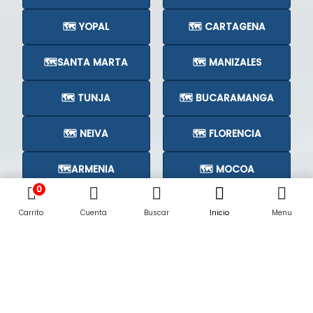
🗺️ YOPAL
🗺️ CARTAGENA
🗺️SANTA MARTA
🗺️ MANIZALES
🗺️ TUNJA
🗺️ BUCARAMANGA
🗺️ NEIVA
🗺️ FLORENCIA
🗺️ARMENIA
🗺️ MOCOA
0
🗺️CÚCUTA
🗺️
Carrito
Cuenta
Buscar
Inicio
Menu