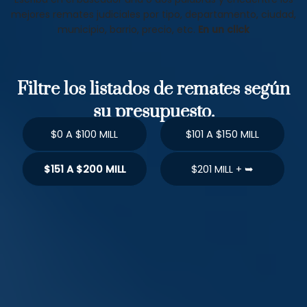
mejores remates judiciales por tipo, departamento, ciudad,
municipio, barrio, precio, etc.
En un click
Filtre los listados de remates según
su presupuesto.
$0 A $100 MILL
$101 A $150 MILL
$151 A $200 MILL
$201 MILL + ➥