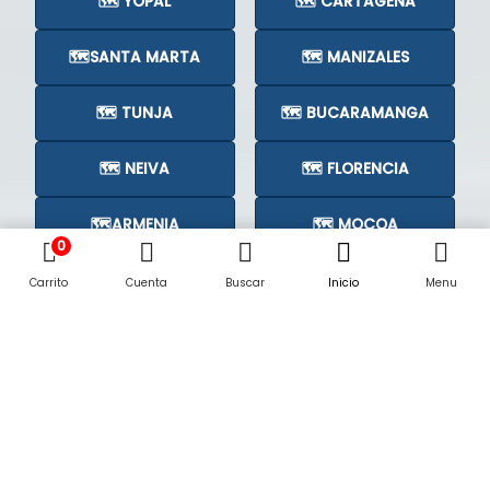
🗺️ YOPAL
🗺️ CARTAGENA
🗺️SANTA MARTA
🗺️ MANIZALES
🗺️ TUNJA
🗺️ BUCARAMANGA
🗺️ NEIVA
🗺️ FLORENCIA
🗺️ARMENIA
🗺️ MOCOA
0
🗺️CÚCUTA
🗺️
Carrito
Cuenta
Buscar
Inicio
Menu