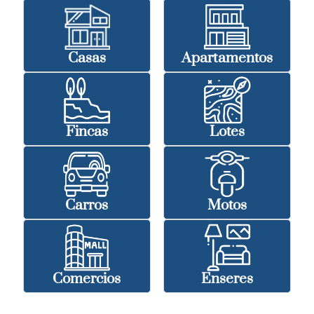
Casas
Apartamentos
Fincas
Lotes
Carros
Motos
Comercios
Enseres