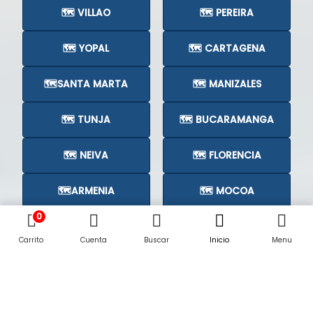
🗺️ VILLAO
🗺️ PEREIRA
🗺️ YOPAL
🗺️ CARTAGENA
🗺️SANTA MARTA
🗺️ MANIZALES
🗺️ TUNJA
🗺️ BUCARAMANGA
🗺️ NEIVA
🗺️ FLORENCIA
🗺️ARMENIA
🗺️ MOCOA
0
🗺️CÚCUTA
🗺️
Carrito
Cuenta
Buscar
Inicio
Menu