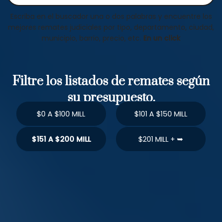
Escriba en el buscador una o dos palabras y encuentre los
mejores remates judiciales por tipo, departamento, ciudad,
municipio, barrio, precio, etc.
En un click
Filtre los listados de remates según
su presupuesto.
$0 A $100 MILL
$101 A $150 MILL
$151 A $200 MILL
$201 MILL + ➥