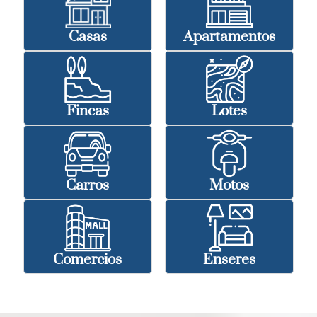
Casas
Apartamentos
Fincas
Lotes
Carros
Motos
Comercios
Enseres