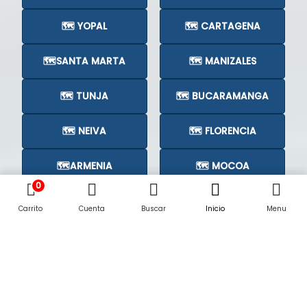
🗺️ YOPAL
🗺️ CARTAGENA
🗺️SANTA MARTA
🗺️ MANIZALES
🗺️ TUNJA
🗺️ BUCARAMANGA
🗺️ NEIVA
🗺️ FLORENCIA
🗺️ARMENIA
🗺️ MOCOA
0
🗺️CÚCUTA
🗺️
Carrito
Cuenta
Buscar
Inicio
Menu