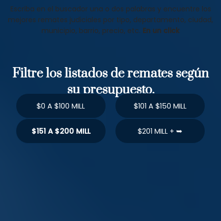
Escriba en el buscador una o dos palabras y encuentre los
mejores remates judiciales por tipo, departamento, ciudad,
municipio, barrio, precio, etc.
En un click
Filtre los listados de remates según
su presupuesto.
$0 A $100 MILL
$101 A $150 MILL
$151 A $200 MILL
$201 MILL + ➥