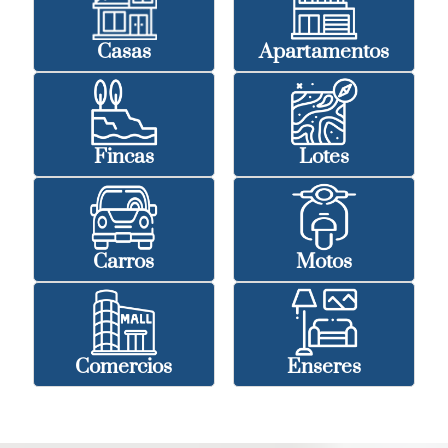
Casas
Apartamentos
Fincas
Lotes
Carros
Motos
Comercios
Enseres