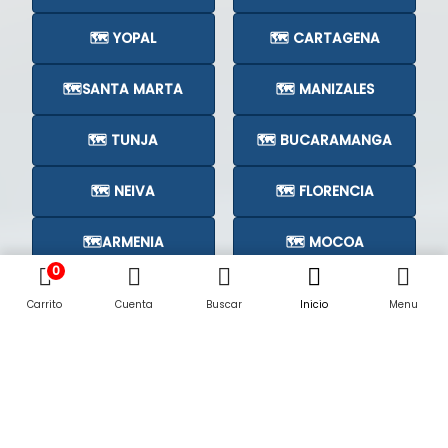
🗺️ YOPAL
🗺️ CARTAGENA
🗺️SANTA MARTA
🗺️ MANIZALES
🗺️ TUNJA
🗺️ BUCARAMANGA
🗺️ NEIVA
🗺️ FLORENCIA
🗺️ARMENIA
🗺️ MOCOA
0
🗺️CÚCUTA
🗺️
Carrito
Cuenta
Buscar
Inicio
Menu