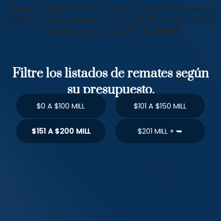
Escriba en el buscador una o dos palabras y encuentre los
mejores remates judiciales por tipo, departamento, ciudad,
municipio, barrio, precio, etc.
En un click
Filtre los listados de remates según
su presupuesto.
$0 A $100 MILL
$101 A $150 MILL
$151 A $200 MILL
$201 MILL + ➥