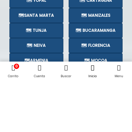
🗺️ YOPAL
🗺️ CARTAGENA
🗺️SANTA MARTA
🗺️ MANIZALES
🗺️ TUNJA
🗺️ BUCARAMANGA
🗺️ NEIVA
🗺️ FLORENCIA
🗺️ARMENIA
🗺️ MOCOA
0
🗺️CÚCUTA
🗺️
Carrito
Cuenta
Buscar
Inicio
Menu