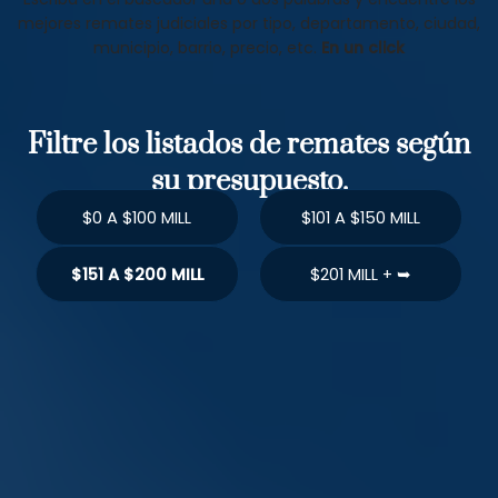
mejores remates judiciales por tipo, departamento, ciudad,
municipio, barrio, precio, etc.
En un click
Filtre los listados de remates según
su presupuesto.
$0 A $100 MILL
$101 A $150 MILL
$151 A $200 MILL
$201 MILL + ➥