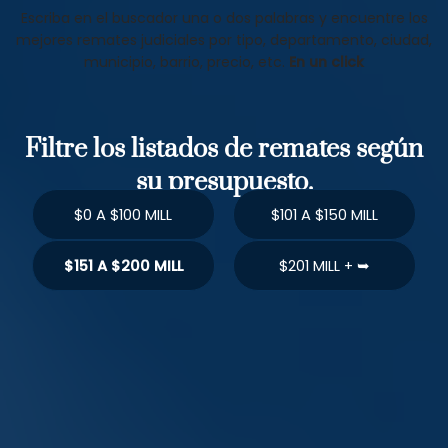
Escriba en el buscador una o dos palabras y encuentre los
mejores remates judiciales por tipo, departamento, ciudad,
municipio, barrio, precio, etc.
En un click
Filtre los listados de remates según
su presupuesto.
$0 A $100 MILL
$101 A $150 MILL
$151 A $200 MILL
$201 MILL + ➥