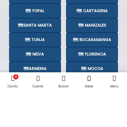
🗺️ YOPAL
🗺️ CARTAGENA
🗺️SANTA MARTA
🗺️ MANIZALES
🗺️ TUNJA
🗺️ BUCARAMANGA
🗺️ NEIVA
🗺️ FLORENCIA
🗺️ARMENIA
🗺️ MOCOA
0
🗺️CÚCUTA
🗺️
Carrito
Cuenta
Buscar
Inicio
Menu