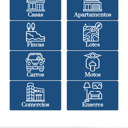
Casas
Apartamentos
Fincas
Lotes
Carros
Motos
Comercios
Enseres