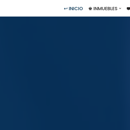
↩ INICIO
♚ INMUEBLES
⛟