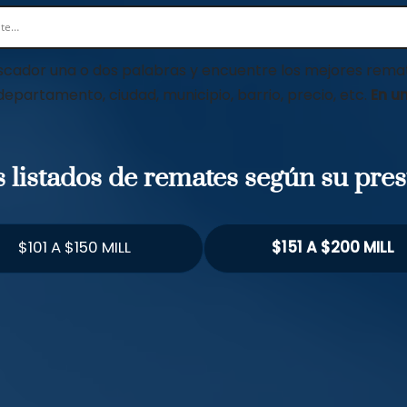
scador una o dos palabras y encuentre los mejores remat
 departamento, ciudad, municipio, barrio, precio, etc.
En un
os listados de remates según su pre
$101 A $150 MILL
$151 A $200 MILL