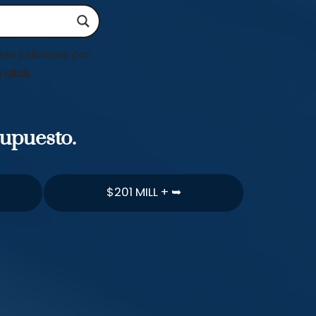
es judiciales por
 click
supuesto.
$201 MILL + ➥