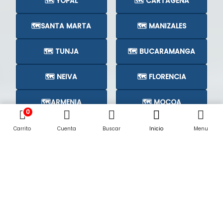
🗺️ YOPAL
🗺️ CARTAGENA
🗺️SANTA MARTA
🗺️ MANIZALES
🗺️ TUNJA
🗺️ BUCARAMANGA
🗺️ NEIVA
🗺️ FLORENCIA
🗺️ARMENIA
🗺️ MOCOA
0
🗺️CÚCUTA
🗺️
Carrito
Cuenta
Buscar
Inicio
Menu