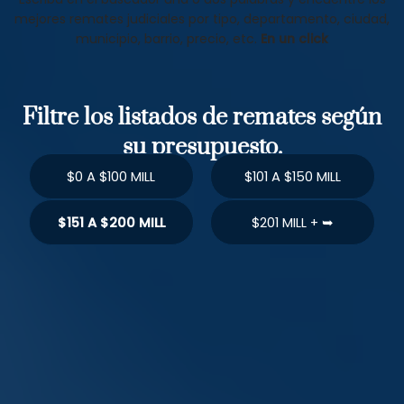
mejores remates judiciales por tipo, departamento, ciudad,
municipio, barrio, precio, etc.
En un click
Filtre los listados de remates según
su presupuesto.
$0 A $100 MILL
$101 A $150 MILL
$151 A $200 MILL
$201 MILL + ➥