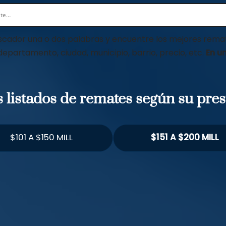
scador una o dos palabras y encuentre los mejores remat
 departamento, ciudad, municipio, barrio, precio, etc.
En un
os listados de remates según su pre
$101 A $150 MILL
$151 A $200 MILL