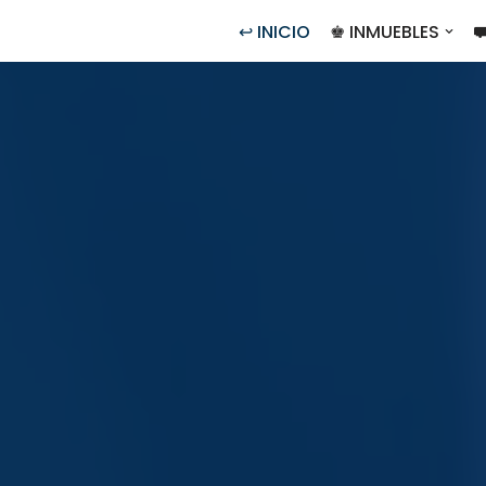
↩ INICIO
♚ INMUEBLES
⛟