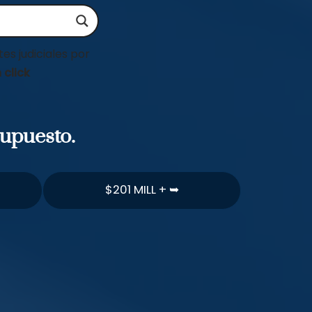
es judiciales por
 click
supuesto.
$201 MILL + ➥