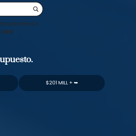
es judiciales por
 click
supuesto.
$201 MILL + ➥