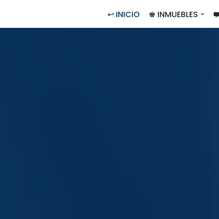
↩ INICIO
♚ INMUEBLES
⛟