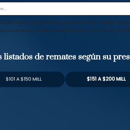
scador una o dos palabras y encuentre los mejores remat
 departamento, ciudad, municipio, barrio, precio, etc.
En un
os listados de remates según su pre
$101 A $150 MILL
$151 A $200 MILL