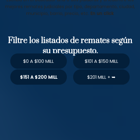
mejores remates judiciales por tipo, departamento, ciudad,
municipio, barrio, precio, etc.
En un click
Filtre los listados de remates según
su presupuesto.
$0 A $100 MILL
$101 A $150 MILL
$151 A $200 MILL
$201 MILL + ➥