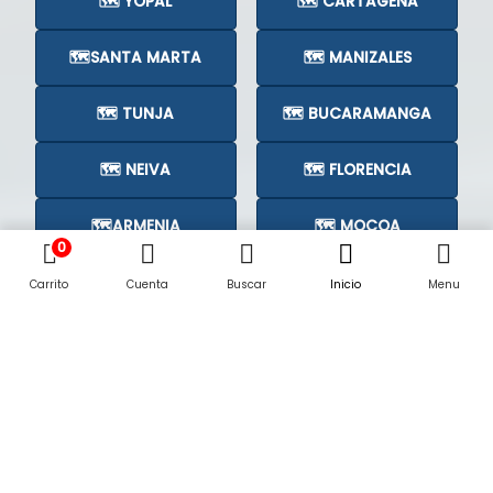
🗺️ YOPAL
🗺️ CARTAGENA
🗺️SANTA MARTA
🗺️ MANIZALES
🗺️ TUNJA
🗺️ BUCARAMANGA
🗺️ NEIVA
🗺️ FLORENCIA
🗺️ARMENIA
🗺️ MOCOA
0
🗺️CÚCUTA
🗺️
Carrito
Cuenta
Buscar
Inicio
Menu