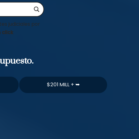
es judiciales por
 click
supuesto.
$201 MILL + ➥