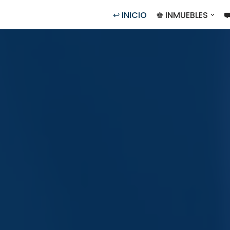
↩ INICIO
♚ INMUEBLES
⛟