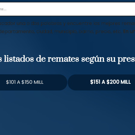
scador una o dos palabras y encuentre los mejores remat
 departamento, ciudad, municipio, barrio, precio, etc.
En un
os listados de remates según su pre
$101 A $150 MILL
$151 A $200 MILL