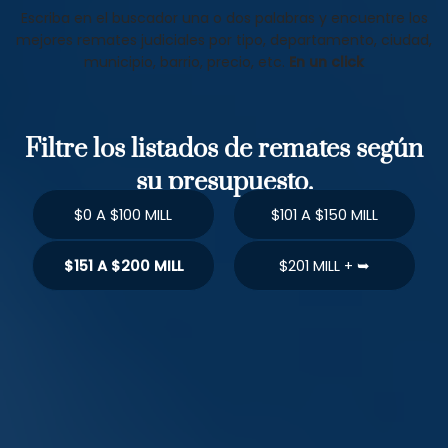
Escriba en el buscador una o dos palabras y encuentre los
mejores remates judiciales por tipo, departamento, ciudad,
municipio, barrio, precio, etc.
En un click
Filtre los listados de remates según
su presupuesto.
$0 A $100 MILL
$101 A $150 MILL
$151 A $200 MILL
$201 MILL + ➥