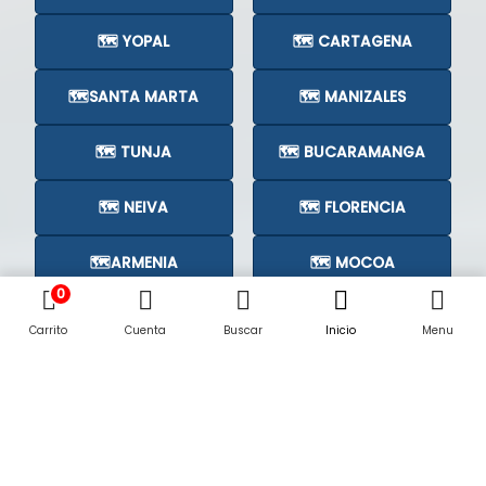
🗺️ YOPAL
🗺️ CARTAGENA
🗺️SANTA MARTA
🗺️ MANIZALES
🗺️ TUNJA
🗺️ BUCARAMANGA
🗺️ NEIVA
🗺️ FLORENCIA
🗺️ARMENIA
🗺️ MOCOA
0
🗺️CÚCUTA
🗺️
Carrito
Cuenta
Buscar
Inicio
Menu