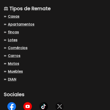
⚖️ Tipos de Remate
⏩
Casas
⏩
Apartamentos
⏩
fincas
⏩
Lotes
⏩
Comércios
⏩
Carros
⏩
Motos
⏩
Muebles
⏩
DIAN
Sociales