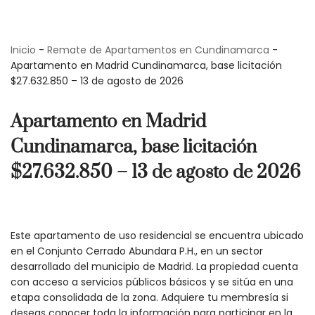
Saltar
Inicio
-
Remate de Apartamentos en Cundinamarca
-
al
Apartamento en Madrid Cundinamarca, base licitación
contenido
$27.632.850 – 13 de agosto de 2026
Apartamento en Madrid
Cundinamarca, base licitación
$27.632.850 – 13 de agosto de 2026
Este apartamento de uso residencial se encuentra ubicado
en el Conjunto Cerrado Abundara P.H., en un sector
desarrollado del municipio de Madrid. La propiedad cuenta
con acceso a servicios públicos básicos y se sitúa en una
etapa consolidada de la zona. Adquiere tu membresía si
deseas conocer toda la información para participar en la