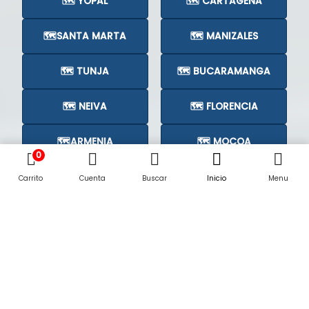
🗺️ YOPAL
🗺️ CARTAGENA
🗺️SANTA MARTA
🗺️ MANIZALES
🗺️ TUNJA
🗺️ BUCARAMANGA
🗺️ NEIVA
🗺️ FLORENCIA
🗺️ARMENIA
🗺️ MOCOA
0
🗺️CÚCUTA
🗺️
Carrito
Cuenta
Buscar
Inicio
Menu