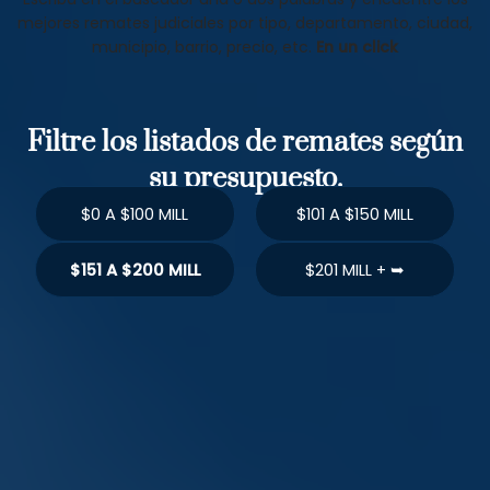
mejores remates judiciales por tipo, departamento, ciudad,
municipio, barrio, precio, etc.
En un click
Filtre los listados de remates según
su presupuesto.
$0 A $100 MILL
$101 A $150 MILL
$151 A $200 MILL
$201 MILL + ➥