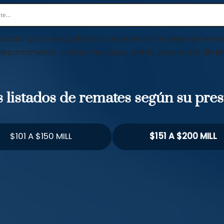
scador una o dos palabras y encuentre los mejores remat
 departamento, ciudad, municipio, barrio, precio, etc.
En un
os listados de remates según su pre
$101 A $150 MILL
$151 A $200 MILL