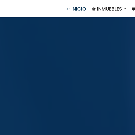
↩ INICIO
♚ INMUEBLES
⛟