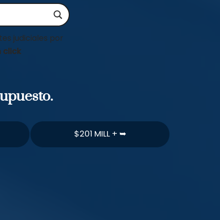
es judiciales por
 click
supuesto.
$201 MILL + ➥