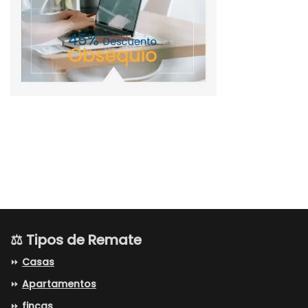
⚖️ Tipos de Remate
⏩
Casas
⏩
Apartamentos
⏩
fincas