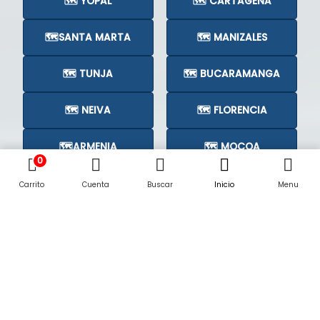
🗺️ YOPAL
🗺️ CARTAGENA
🗺️SANTA MARTA
🗺️ MANIZALES
🗺️ TUNJA
🗺️ BUCARAMANGA
🗺️ NEIVA
🗺️ FLORENCIA
🗺️ARMENIA
🗺️ MOCOA
0
🗺️CÚCUTA
🗺️
Carrito
Cuenta
Buscar
Inicio
Menu