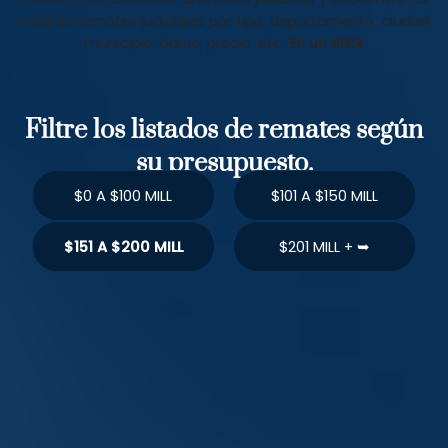
mejores remates judiciales por tipo, departamento, ciudad,
municipio, barrio, precio, etc.
En un click
Filtre los listados de remates según
su presupuesto.
$0 A $100 MILL
$101 A $150 MILL
$151 A $200 MILL
$201 MILL + ➥