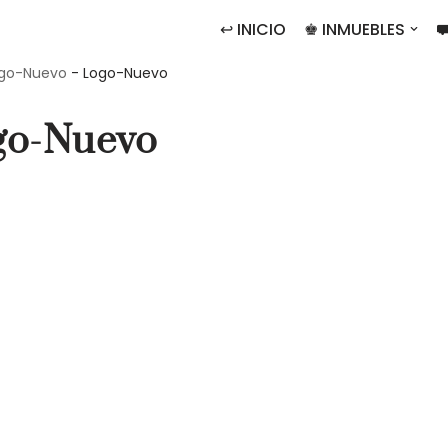
↩ INICIO
♚ INMUEBLES
⛟
go-Nuevo
-
Logo-Nuevo
go-Nuevo