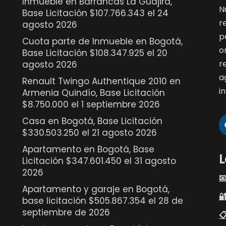
Inmueble en Barrancas La Guajira,
N
Base Licitación $107.766.343 el 24
r
agosto 2026
p
Cuota parte de Inmueble en Bogotá,
o
Base Licitación $108.347.925 el 20
r
agosto 2026
a
Renault Twingo Authentique 2010 en
i
Armenia Quindío, Base Licitación
$8.750.000 el 1 septiembre 2026
Casa en Bogotá, Base Licitación
$330.503.250 el 21 agosto 2026
Apartamento en Bogotá, Base
L
Licitación $347.601.450 el 31 agosto
2026

Apartamento y garaje en Bogotá,

base licitación $505.867.354 el 28 de
septiembre de 2026
