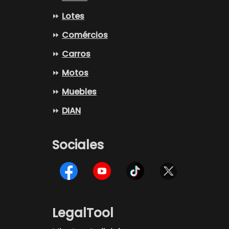
⏩
Lotes
⏩
Comércios
⏩
Carros
⏩
Motos
⏩
Muebles
⏩
DIAN
Sociales
LegalTool