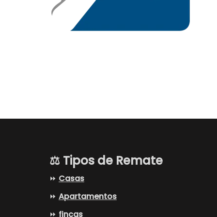
⚖️ Tipos de Remate
⏩
Casas
⏩
Apartamentos
⏩
fincas