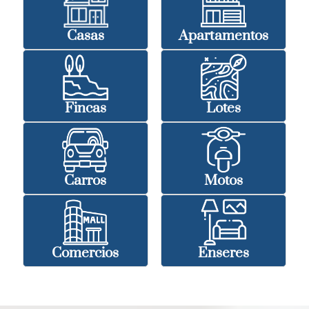
Casas
Apartamentos
Fincas
Lotes
Carros
Motos
Comercios
Enseres