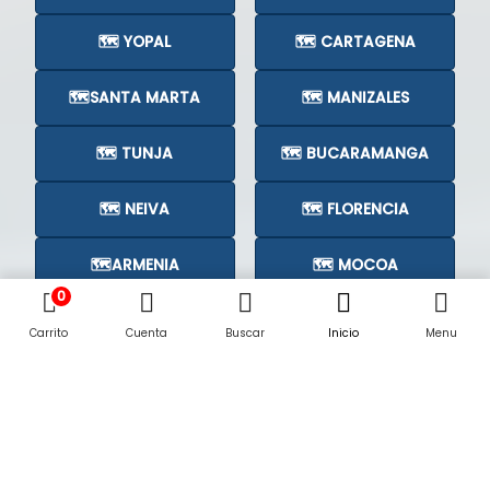
🗺️ YOPAL
🗺️ CARTAGENA
🗺️SANTA MARTA
🗺️ MANIZALES
🗺️ TUNJA
🗺️ BUCARAMANGA
🗺️ NEIVA
🗺️ FLORENCIA
🗺️ARMENIA
🗺️ MOCOA
0
🗺️CÚCUTA
🗺️
Carrito
Cuenta
Buscar
Inicio
Menu