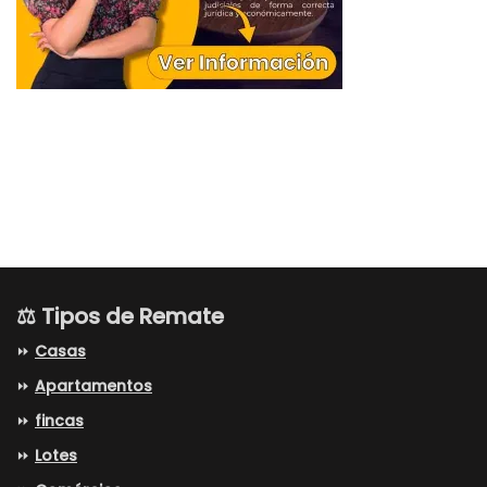
⚖️ Tipos de Remate
⏩
Casas
⏩
Apartamentos
⏩
fincas
⏩
Lotes