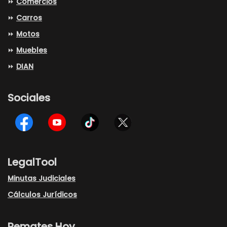
⏩
Comércios
⏩
Carros
⏩
Motos
⏩
Muebles
⏩
DIAN
Sociales
LegalTool
Minutas Judiciales
Cálculos Jurídicos
Remates Hoy