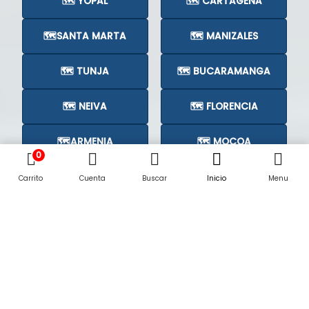
🗺️ YOPAL
🗺️ CARTAGENA
🗺️SANTA MARTA
🗺️ MANIZALES
🗺️ TUNJA
🗺️ BUCARAMANGA
🗺️ NEIVA
🗺️ FLORENCIA
🗺️ARMENIA
🗺️ MOCOA
0
🗺️CÚCUTA
🗺️
Carrito
Cuenta
Buscar
Inicio
Menu