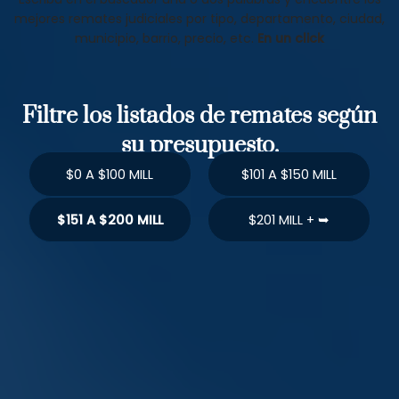
mejores remates judiciales por tipo, departamento, ciudad,
municipio, barrio, precio, etc.
En un click
Filtre los listados de remates según
su presupuesto.
$0 A $100 MILL
$101 A $150 MILL
$151 A $200 MILL
$201 MILL + ➥