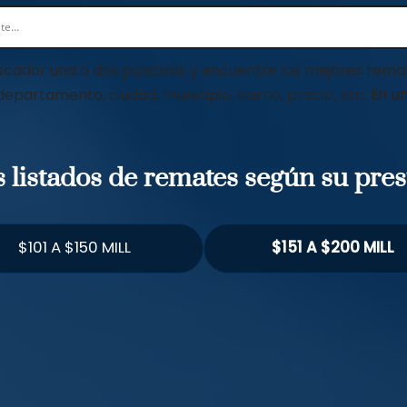
scador una o dos palabras y encuentre los mejores remat
 departamento, ciudad, municipio, barrio, precio, etc.
En un
os listados de remates según su pre
$101 A $150 MILL
$151 A $200 MILL