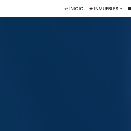
↩ INICIO
♚ INMUEBLES
⛟