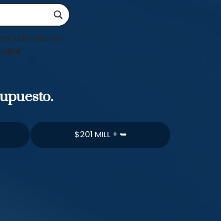
es judiciales por
 click
supuesto.
$201 MILL + ➥