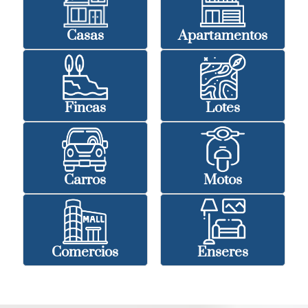
Casas
Apartamentos
Fincas
Lotes
Carros
Motos
Comercios
Enseres