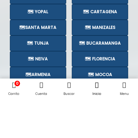
🗺️ YOPAL
🗺️ CARTAGENA
🗺️SANTA MARTA
🗺️ MANIZALES
🗺️ TUNJA
🗺️ BUCARAMANGA
🗺️ NEIVA
🗺️ FLORENCIA
🗺️ARMENIA
🗺️ MOCOA
0
🗺️CÚCUTA
🗺️
Carrito
Cuenta
Buscar
Inicio
Menu