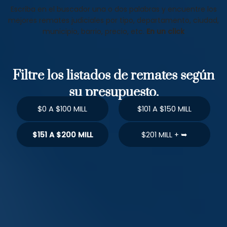
Escriba en el buscador una o dos palabras y encuentre los
mejores remates judiciales por tipo, departamento, ciudad,
municipio, barrio, precio, etc.
En un click
Filtre los listados de remates según
su presupuesto.
$0 A $100 MILL
$101 A $150 MILL
$151 A $200 MILL
$201 MILL + ➥