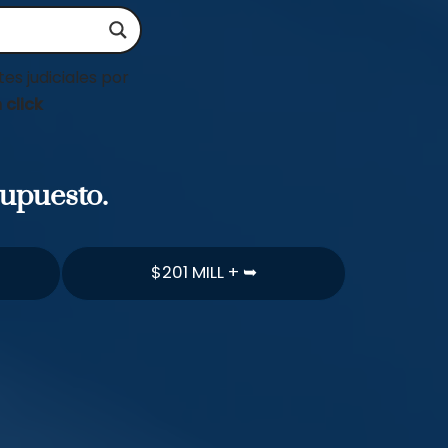
es judiciales por
 click
supuesto.
$201 MILL + ➥