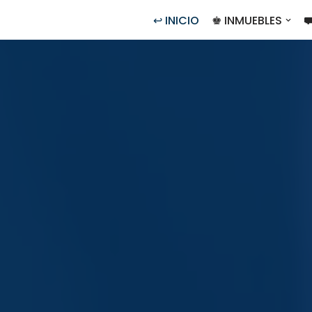
↩ INICIO
♚ INMUEBLES
⛟