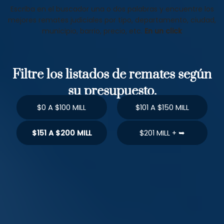
Escriba en el buscador una o dos palabras y encuentre los
mejores remates judiciales por tipo, departamento, ciudad,
municipio, barrio, precio, etc.
En un click
Filtre los listados de remates según
su presupuesto.
$0 A $100 MILL
$101 A $150 MILL
$151 A $200 MILL
$201 MILL + ➥