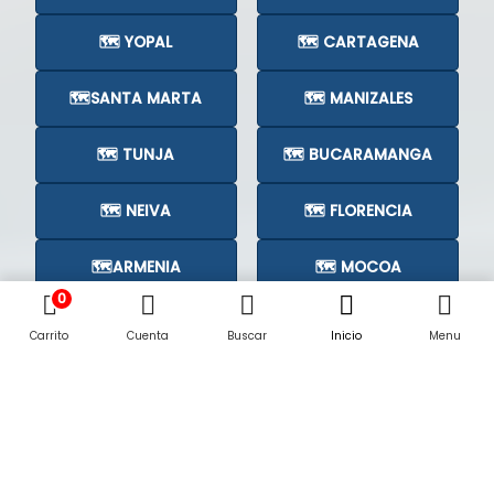
🗺️ YOPAL
🗺️ CARTAGENA
🗺️SANTA MARTA
🗺️ MANIZALES
🗺️ TUNJA
🗺️ BUCARAMANGA
🗺️ NEIVA
🗺️ FLORENCIA
🗺️ARMENIA
🗺️ MOCOA
0
🗺️CÚCUTA
🗺️
Carrito
Cuenta
Buscar
Inicio
Menu