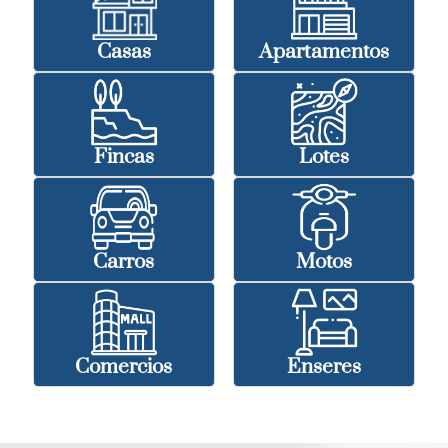
Casas
Apartamentos
Fincas
Lotes
Carros
Motos
Comercios
Enseres