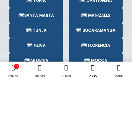
🗺️ YOPAL
🗺️ CARTAGENA
🗺️SANTA MARTA
🗺️ MANIZALES
🗺️ TUNJA
🗺️ BUCARAMANGA
🗺️ NEIVA
🗺️ FLORENCIA
🗺️ARMENIA
🗺️ MOCOA
0
🗺️CÚCUTA
🗺️
Carrito
Cuenta
Buscar
Inicio
Menu