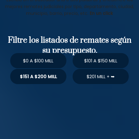
mejores remates judiciales por tipo, departamento, ciudad,
municipio, barrio, precio, etc.
En un click
Filtre los listados de remates según
su presupuesto.
$0 A $100 MILL
$101 A $150 MILL
$151 A $200 MILL
$201 MILL + ➥