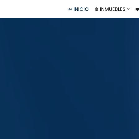
↩ INICIO
♚ INMUEBLES
⛟