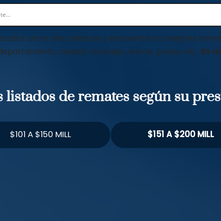
scador una o dos palabras y encuentre los mejores remat
 departamento, ciudad, municipio, barrio, precio, etc.
En un
os listados de remates según su pre
$101 A $150 MILL
$151 A $200 MILL