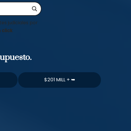
es judiciales por
 click
supuesto.
$201 MILL + ➥