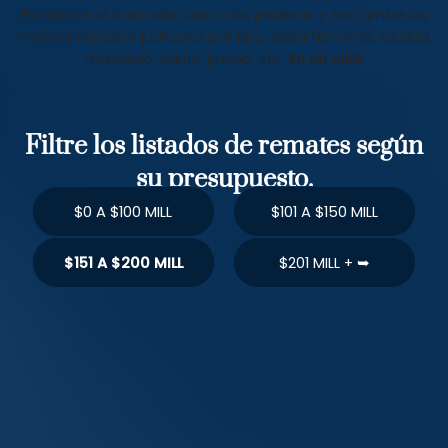
Escriba en el buscador una o dos palabras y encuentre los
mejores remates judiciales por tipo, departamento, ciudad,
municipio, barrio, precio, etc.
En un click
Filtre los listados de remates según
su presupuesto.
$0 A $100 MILL
$101 A $150 MILL
$151 A $200 MILL
$201 MILL + ➥