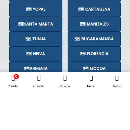
🗺️ YOPAL
🗺️ CARTAGENA
🗺️SANTA MARTA
🗺️ MANIZALES
🗺️ TUNJA
🗺️ BUCARAMANGA
🗺️ NEIVA
🗺️ FLORENCIA
🗺️ARMENIA
🗺️ MOCOA
0
🗺️CÚCUTA
🗺️
Carrito
Cuenta
Buscar
Inicio
Menu