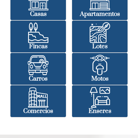
Casas
Apartamentos
Fincas
Lotes
Carros
Motos
Comercios
Enseres