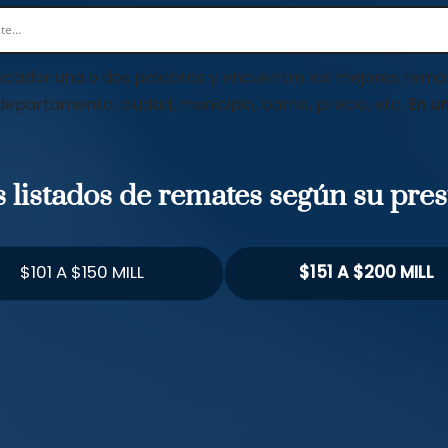
scador una o dos palabras y encuentre los mejores remat
 departamento, ciudad, municipio, barrio, precio, etc.
En un
os listados de remates según su pre
$101 A $150 MILL
$151 A $200 MILL