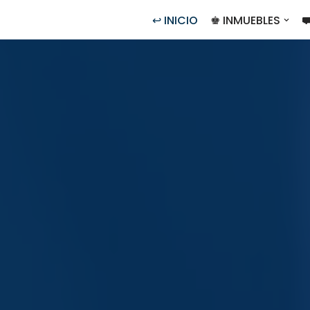
↩ INICIO
♚ INMUEBLES
⛟