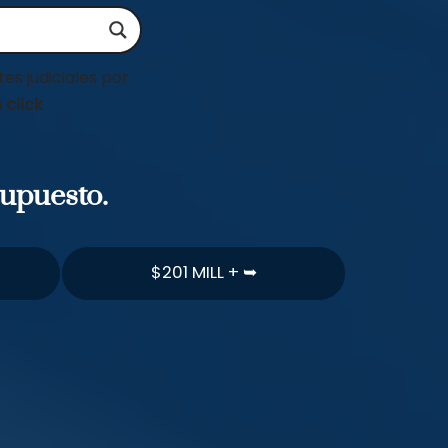
es judiciales por
 click
supuesto.
$201 MILL + ➥