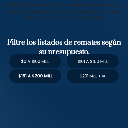
Escriba en el buscador una o dos palabras y encuentre los
mejores remates judiciales por tipo, departamento, ciudad,
municipio, barrio, precio, etc.
En un click
Filtre los listados de remates según
su presupuesto.
$0 A $100 MILL
$101 A $150 MILL
$151 A $200 MILL
$201 MILL + ➥