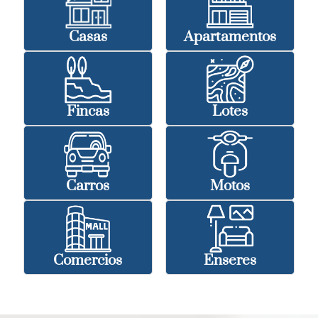
Casas
Apartamentos
Fincas
Lotes
Carros
Motos
Comercios
Enseres