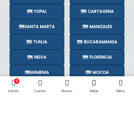
🗺️ YOPAL
🗺️ CARTAGENA
🗺️SANTA MARTA
🗺️ MANIZALES
🗺️ TUNJA
🗺️ BUCARAMANGA
🗺️ NEIVA
🗺️ FLORENCIA
🗺️ARMENIA
🗺️ MOCOA
0
🗺️CÚCUTA
🗺️
Carrito
Cuenta
Buscar
Inicio
Menu