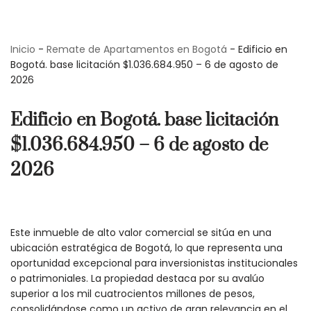
Saltar
Inicio
-
Remate de Apartamentos en Bogotá
-
Edificio en
al
Bogotá. base licitación $1.036.684.950 – 6 de agosto de
contenido
2026
Edificio en Bogotá. base licitación
$1.036.684.950 – 6 de agosto de
2026
Este inmueble de alto valor comercial se sitúa en una
ubicación estratégica de Bogotá, lo que representa una
oportunidad excepcional para inversionistas institucionales
o patrimoniales. La propiedad destaca por su avalúo
superior a los mil cuatrocientos millones de pesos,
consolidándose como un activo de gran relevancia en el