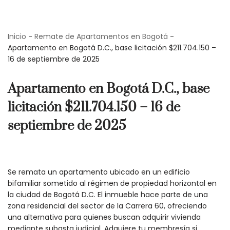
Saltar
Inicio
-
Remate de Apartamentos en Bogotá
-
al
Apartamento en Bogotá D.C., base licitación $211.704.150 –
contenido
16 de septiembre de 2025
Apartamento en Bogotá D.C., base
licitación $211.704.150 – 16 de
septiembre de 2025
Se remata un apartamento ubicado en un edificio
bifamiliar sometido al régimen de propiedad horizontal en
la ciudad de Bogotá D.C. El inmueble hace parte de una
zona residencial del sector de la Carrera 60, ofreciendo
una alternativa para quienes buscan adquirir vivienda
mediante subasta judicial. Adquiere tu membresía si