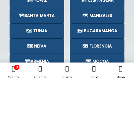
🗺️ YOPAL
🗺️ CARTAGENA
🗺️SANTA MARTA
🗺️ MANIZALES
🗺️ TUNJA
🗺️ BUCARAMANGA
🗺️ NEIVA
🗺️ FLORENCIA
🗺️ARMENIA
🗺️ MOCOA
0
🗺️CÚCUTA
🗺️
Carrito
Cuenta
Buscar
Inicio
Menu