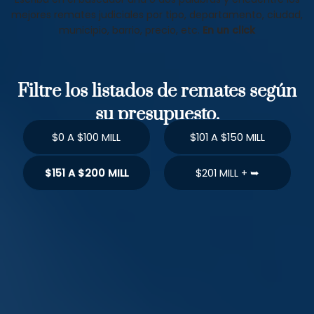
mejores remates judiciales por tipo, departamento, ciudad,
municipio, barrio, precio, etc.
En un click
Filtre los listados de remates según
su presupuesto.
$0 A $100 MILL
$101 A $150 MILL
$151 A $200 MILL
$201 MILL + ➥