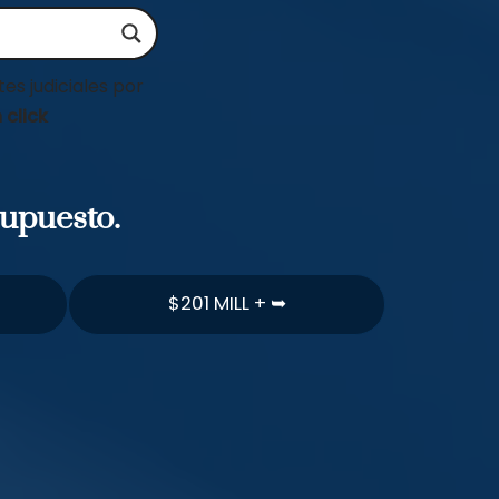
es judiciales por
 click
supuesto.
$201 MILL + ➥