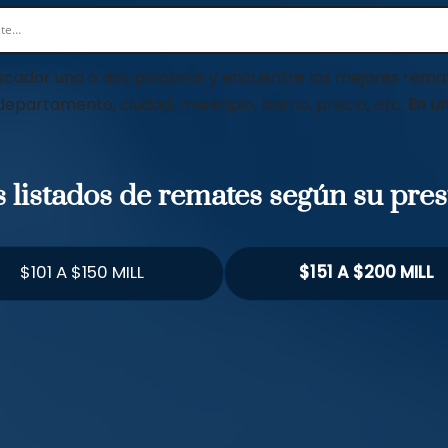
scador una o dos palabras y encuentre los mejores remat
 departamento, ciudad, municipio, barrio, precio, etc.
En un
os listados de remates según su pre
$101 A $150 MILL
$151 A $200 MILL