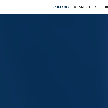
↩ INICIO
♚ INMUEBLES
⛟