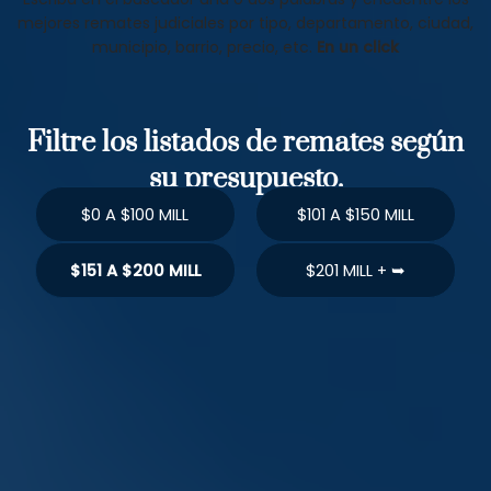
mejores remates judiciales por tipo, departamento, ciudad,
municipio, barrio, precio, etc.
En un click
Filtre los listados de remates según
su presupuesto.
$0 A $100 MILL
$101 A $150 MILL
$151 A $200 MILL
$201 MILL + ➥