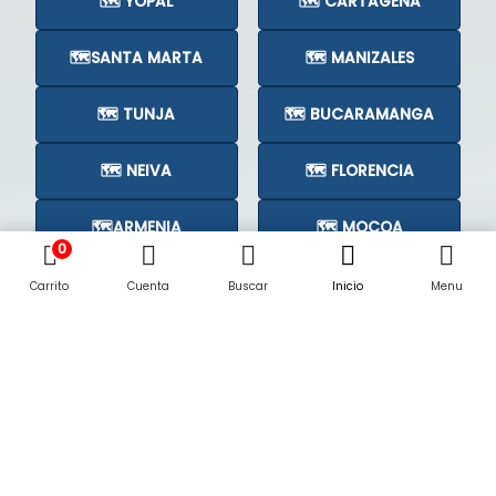
🗺️ YOPAL
🗺️ CARTAGENA
🗺️SANTA MARTA
🗺️ MANIZALES
🗺️ TUNJA
🗺️ BUCARAMANGA
🗺️ NEIVA
🗺️ FLORENCIA
🗺️ARMENIA
🗺️ MOCOA
0
🗺️CÚCUTA
🗺️
Carrito
Cuenta
Buscar
Inicio
Menu