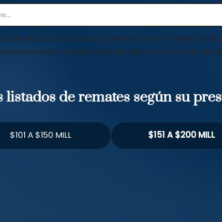
scador una o dos palabras y encuentre los mejores remat
 departamento, ciudad, municipio, barrio, precio, etc.
En un
os listados de remates según su pre
$101 A $150 MILL
$151 A $200 MILL