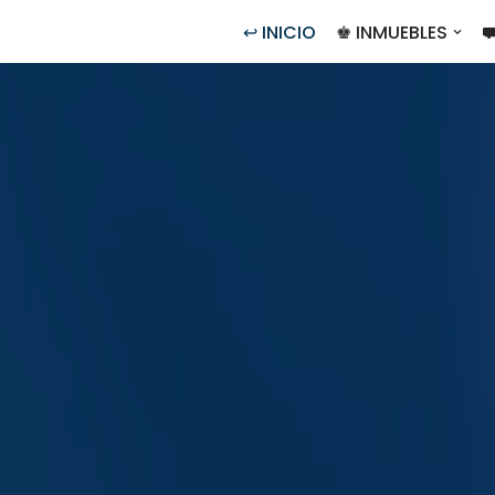
↩ INICIO
♚ INMUEBLES
⛟