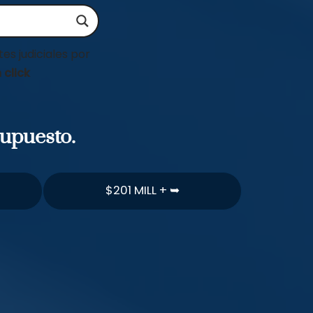
es judiciales por
 click
supuesto.
$201 MILL + ➥