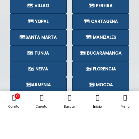
🗺️ VILLAO
🗺️ PEREIRA
🗺️ YOPAL
🗺️ CARTAGENA
🗺️SANTA MARTA
🗺️ MANIZALES
🗺️ TUNJA
🗺️ BUCARAMANGA
🗺️ NEIVA
🗺️ FLORENCIA
🗺️ARMENIA
🗺️ MOCOA
0
🗺️CÚCUTA
🗺️
Carrito
Cuenta
Buscar
Inicio
Menu