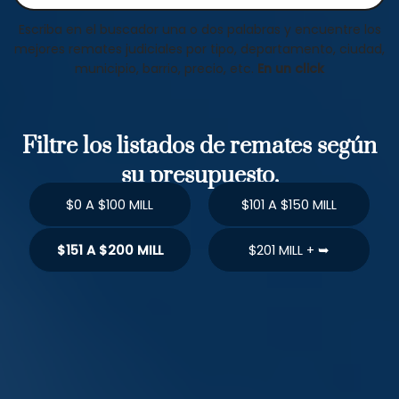
Escriba en el buscador una o dos palabras y encuentre los
mejores remates judiciales por tipo, departamento, ciudad,
municipio, barrio, precio, etc.
En un click
Filtre los listados de remates según
su presupuesto.
$0 A $100 MILL
$101 A $150 MILL
$151 A $200 MILL
$201 MILL + ➥