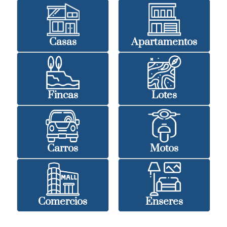
Casas
Apartamentos
Fincas
Lotes
Carros
Motos
Comercios
Enseres