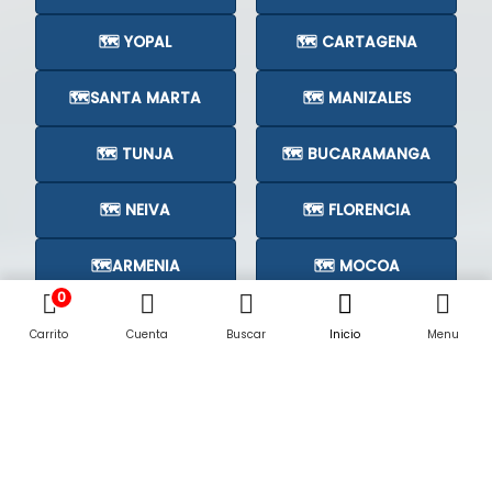
🗺️ YOPAL
🗺️ CARTAGENA
🗺️SANTA MARTA
🗺️ MANIZALES
🗺️ TUNJA
🗺️ BUCARAMANGA
🗺️ NEIVA
🗺️ FLORENCIA
🗺️ARMENIA
🗺️ MOCOA
0
🗺️CÚCUTA
🗺️
Carrito
Cuenta
Buscar
Inicio
Menu