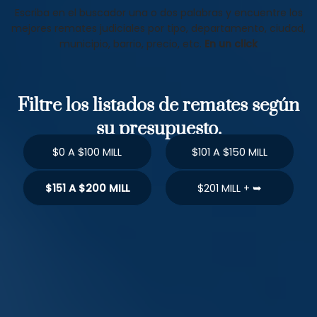
Escriba en el buscador una o dos palabras y encuentre los
mejores remates judiciales por tipo, departamento, ciudad,
municipio, barrio, precio, etc.
En un click
Filtre los listados de remates según
su presupuesto.
$0 A $100 MILL
$101 A $150 MILL
$151 A $200 MILL
$201 MILL + ➥