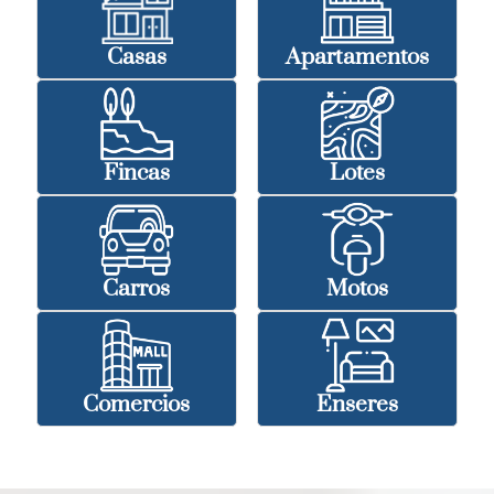
Casas
Apartamentos
Fincas
Lotes
Carros
Motos
Comercios
Enseres