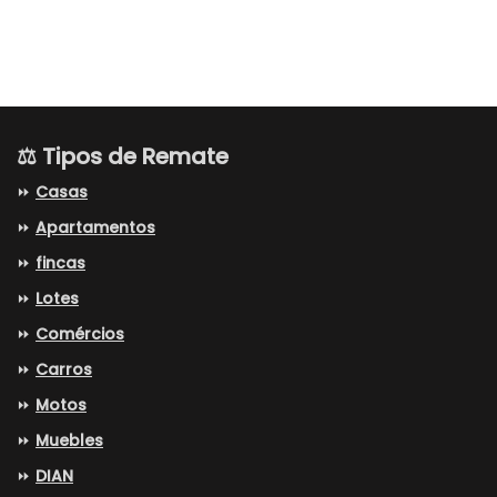
⚖️ Tipos de Remate
⏩
Casas
⏩
Apartamentos
⏩
fincas
⏩
Lotes
⏩
Comércios
⏩
Carros
⏩
Motos
⏩
Muebles
⏩
DIAN