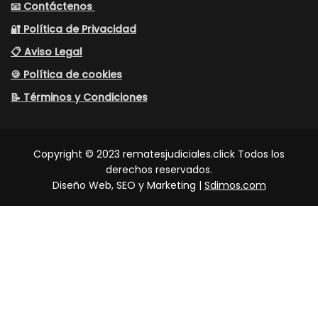
📧 Contáctenos
🔐 Política de Privacidad
📋 Aviso Legal
🍪 Política de cookies
📝 Términos y Condiciones
Copyright © 2023 rematesjudiciales.click Todos los
derechos reservados.
Diseño Web, SEO y Marketing |
Sdimos.com
0
Cuenta
Buscar
Inicio
Menu
×
Carrito
♚ INMUEBLES
➤ Casas
➤ Apartamentos