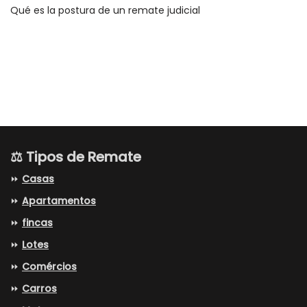
Qué es la postura de un remate judicial
⚖️ Tipos de Remate
⏩
Casas
⏩
Apartamentos
⏩
fincas
⏩
Lotes
⏩
Comércios
⏩
Carros