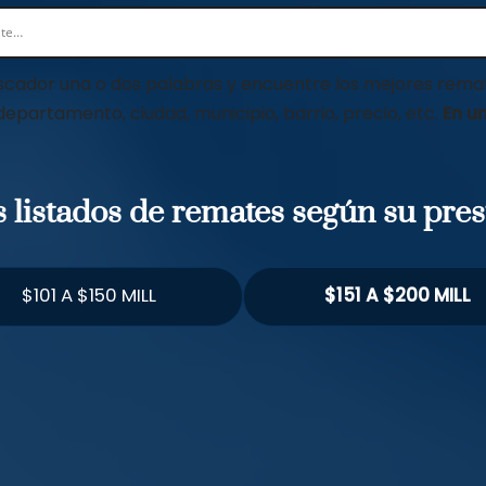
scador una o dos palabras y encuentre los mejores remat
 departamento, ciudad, municipio, barrio, precio, etc.
En un
os listados de remates según su pre
$101 A $150 MILL
$151 A $200 MILL