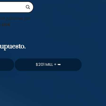
es judiciales por
 click
supuesto.
$201 MILL + ➥