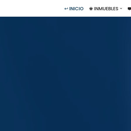
↩ INICIO
♚ INMUEBLES
⛟